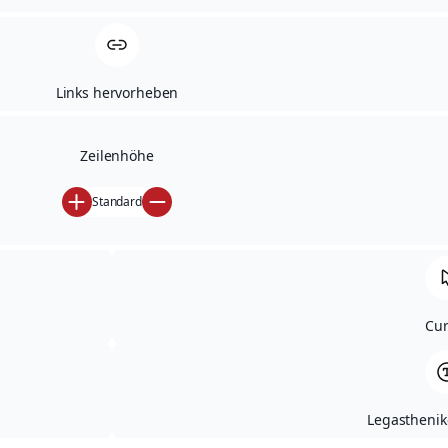
Links hervorheben
Module wählen
Zeilenhöhe
Begleitung
Beratung
Standard
Cur
Legasthenike