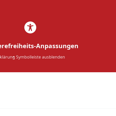
Zum Inhalt springen
Seminare
erefreiheits-Anpassungen
klärung
Symbolleiste ausblenden