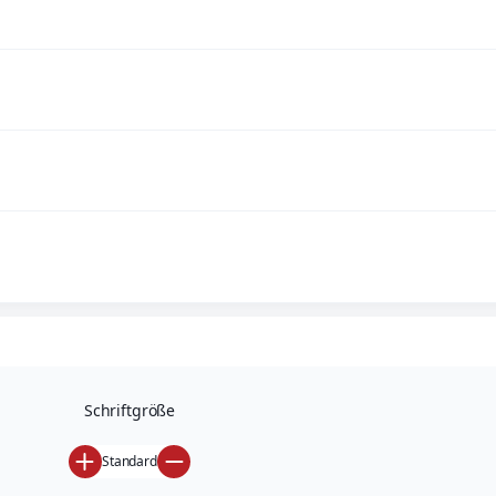
Arbeitssicherheit-Grundlehrgang
QMB-Grundlehrgang
Gerätebeauftragte-Grundlehrgang
Hygiene in Arztpraxis & OP Grundlehrgang
Datenschutz-Grundlehrgang
Refresher-Lehrgänge
Schulungen
E-Learning
Schriftgröße
Standard